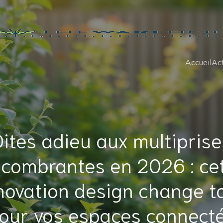
Accueil
Act
Dites adieu aux multiprise
combrantes en 2026 : ce
novation design change t
our vos espaces connect