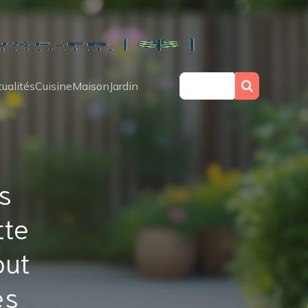
ualités
Cuisine
Maison
Jardin
s
tte
out
és