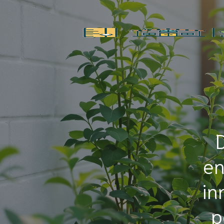
en
in
p