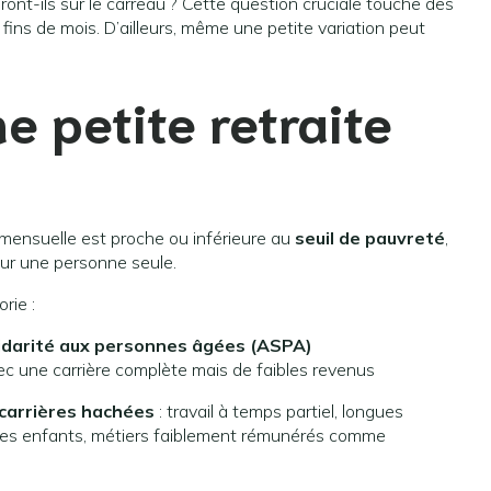
ront-ils sur le carreau ? Cette question cruciale touche des
s fins de mois. D’ailleurs, même une petite variation peut
e petite retraite
mensuelle est proche ou inférieure au
seuil de pauvreté
,
r une personne seule.
rie :
lidarité aux personnes âgées (ASPA)
c une carrière complète mais de faibles revenus
carrières hachées
: travail à temps partiel, longues
 des enfants, métiers faiblement rémunérés comme