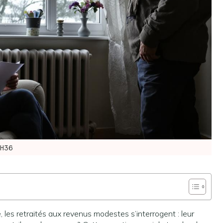
8H36
, les retraités aux revenus modestes s’interrogent : leur