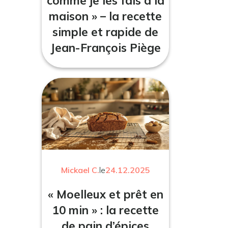
comme je les fais à la
maison » – la recette
simple et rapide de
Jean-François Piège
Mickael C.
le
24.12.2025
« Moelleux et prêt en
10 min » : la recette
de pain d’épices