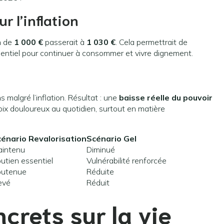
r l’inflation
n de
1 000 €
passerait à
1 030 €
. Cela permettrait de
sentiel pour continuer à consommer et vivre dignement.
 malgré l’inflation. Résultat : une
baisse réelle du pouvoir
hoix douloureux au quotidien, surtout en matière
énario Revalorisation
Scénario Gel
intenu
Diminué
utien essentiel
Vulnérabilité renforcée
outenue
Réduite
evé
Réduit
crets sur la vie