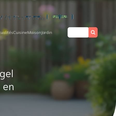
ualités
Cuisine
Maison
Jardin
gel
 en