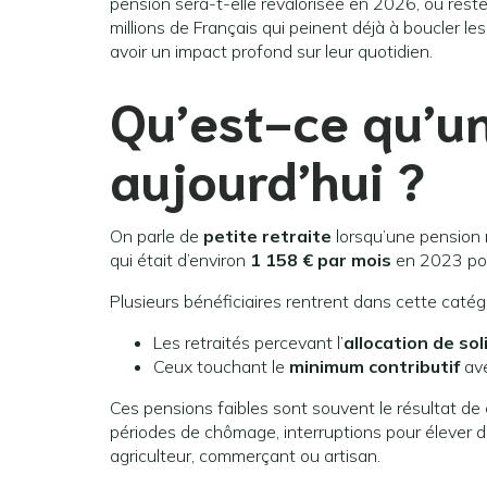
pension sera-t-elle revalorisée en 2026, ou reste
millions de Français qui peinent déjà à boucler le
avoir un impact profond sur leur quotidien.
Qu’est-ce qu’un
aujourd’hui ?
On parle de
petite retraite
lorsqu’une pension 
qui était d’environ
1 158 € par mois
en 2023 pou
Plusieurs bénéficiaires rentrent dans cette catégo
Les retraités percevant l’
allocation de so
Ceux touchant le
minimum contributif
ave
Ces pensions faibles sont souvent le résultat de
périodes de chômage, interruptions pour élever
agriculteur, commerçant ou artisan.