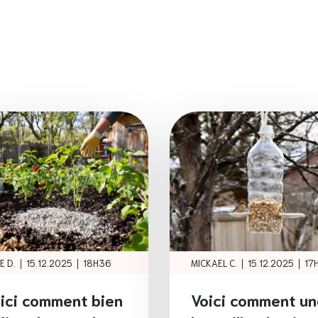
|
|
|
|
E D.
15.12.2025
18H36
MICKAEL C.
15.12.2025
17
ici comment bien
Voici comment un