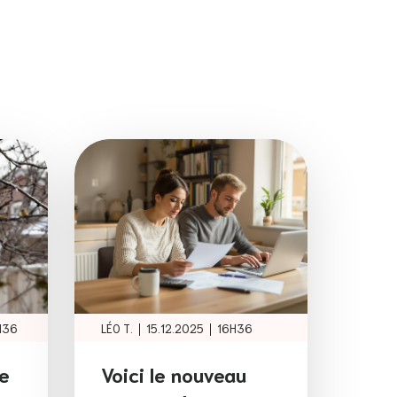
|
|
H36
LÉO T.
15.12.2025
16H36
e
Voici le nouveau