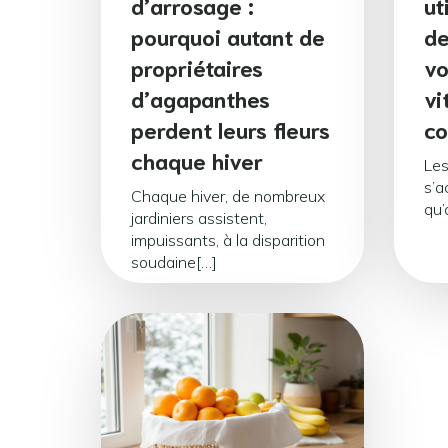
d’arrosage :
ut
pourquoi autant de
de
propriétaires
vo
d’agapanthes
vi
perdent leurs fleurs
co
chaque hiver
Les
s’a
Chaque hiver, de nombreux
qu’
jardiniers assistent,
impuissants, à la disparition
soudaine[…]