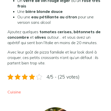
Un
verre de vin rouge léger
ou un
rosé très
frais
Une
bière blonde douce
Ou une
eau pétillante au citron
pour une
version sans alcool
Ajoutez quelques
tomates cerises, bâtonnets de
concombre
et
olives
autour… et vous avez un
apéritif qui sent bon l’Italie en moins de 20 minutes.
Avec leur goût de pizza familiale et leur look doré à
croquer, ces petits croissants n’ont qu’un défaut : ils
partent bien trop vite.
4/5 - (25 votes)
Cuisine